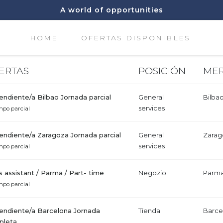
A world of opportunities
HOME
OFERTAS DISPONIBLES
ERTAS
POSICIÓN
ME
ndiente/a Bilbao Jornada parcial
General
Bilba
services
mpo parcial
ndiente/a Zaragoza Jornada parcial
General
Zarag
services
mpo parcial
s assistant / Parma / Part- time
Negozio
Parma,
mpo parcial
ndiente/a Barcelona Jornada
Tienda
Barcel
pleta