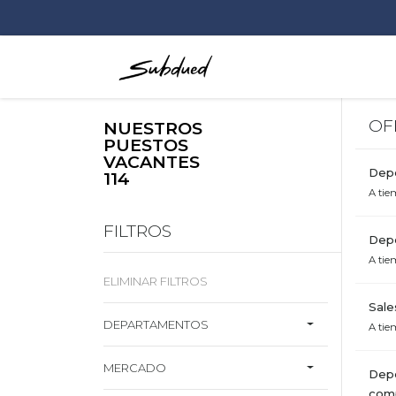
OF
NUESTROS
PUESTOS
VACANTES
Depe
116
A tie
FILTROS
Depe
A tie
ELIMINAR FILTROS
Sale
DEPARTAMENTOS
A tie
MERCADO
Depe
com