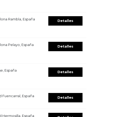
lona Rambla, España
Detalles
lona Pelayo, España
Detalles
ge, España
Detalles
d Fuencarral, España
Detalles
d Hermosilla, España