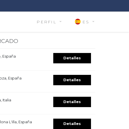
PERFIL
ES
RCADO
o, España
Detalles
oza, España
Detalles
 Italia
Detalles
ona L'illa, España
Detalles